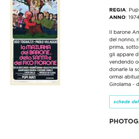
REGIA
:
Pupi
ANNO
:
197
Il barone An
del nonno, r
prima, sotto
gli appare d
vendendo ogg
donarle la s
ormai abitua
Girolama - d
scheda del
PHOTOG