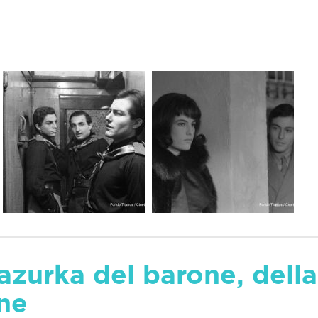
zurka del barone, della 
one