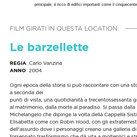
principale, è ricco di edifici importanti come il cinquece
FILM GIRATI IN QUESTA LOCATION:
Le barzellette
REGIA
:
Carlo Vanzina
ANNO
:
2004
Ogni epoca della storia si può raccontare con una sto
a seconda dei
punti di vista, una quotidianità a trecentossessanta gr
al matrimonio, dalla morte al paradiso. Si passa dalla
Michelangelo che dipinge la volta della Cappella Sisti
Elisabetta come con Robin Hood, con gli extraterrestri
dell'assurdo dove i personaggi creano una galleria di "
forsennato trasformismo che dà vita a molteplici e stra