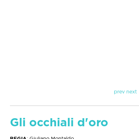
prev
next
Gli occhiali d'oro
REGIA
:
Giuliano Montaldo