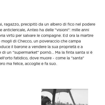
ui, ragazzo, precipitò da un albero di fico nel podere
iclericale, Anteo ha delle "visioni": mille anni
ria virtù per salvare le compagne. Ed ora la martire
e due mogli di Checco, un poveraccio che campa
nduce il barone a vendere la sua proprietà e a
 di un "supermarket" pornò... Ma la finta santa si è
nell'orto fatidico, dove muore - come la "santa"
o ma felice, accoglie e fa suo.