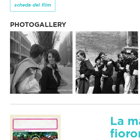
scheda del film
PHOTOGALLERY
La ma
fior