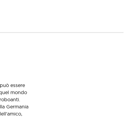
n può essere
e quel mondo
 roboanti.
ella Germania
dell'amico,