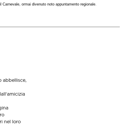
è il Carnevale, ormai divenuto noto appuntamento regionale.
 abbellisce,
all'amicizia
gina
ro
i nel loro