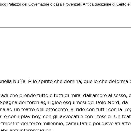
ntesco Palazzo del Governatore o casa Provenzali. Antica tradizione di Cento 
riella buffa. È lo spirito che domina, quello che deforma o
adi che prende tutto e tutti di mira, dall'amore al sesso, d
 Spagna dei toreri agli igloo esquimesi del Polo Nord, da
na ad un teatro dell'ottocento. Si ride con tutti; con la Re
 e con i play boy, con gli avvocati e con i tossici. Un teat
mostri" del terzo millennio, camuffati e poi disvelati attor
bilianti interpretazioni.