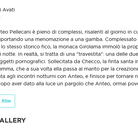
 Avati
4
teo Pellecani è pieno di complessi, risalenti al giorno in c
iportando una menomazione a una gamba. Complessato e ant
 lo stesso storico fico, la monaca Girolama immolò la prop
i notte. In realtà, si tratta di una "travestita": una dell
etti pornografici. Sollecitata da Checco, la finta santa i
omma, che a sua volta ella passa al marito per la creazione
ta agli incontri notturni con Anteo, e finisce per tornare 
opo aver dato alla luce un pargolo che Anteo, ormai pover
 film
ALLERY