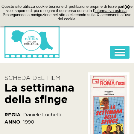
Questo sito utilizza cookie tecnici e di profilazione propri e di terze parti. Se
vuoi saperne di più o negare il consenso consulta l'
informativa estesa
.
Proseguendo la navigazione nel sito o cliccando sulla X acconsenti all'uso
dei cookie.
HOME
SCHEDA DEL FILM
ABOUT
La settimana
FILM
della sfinge
LOCATION
ITINERARI
REGIA
:
Daniele Luchetti
ANNO
:
1990
CONTATTI