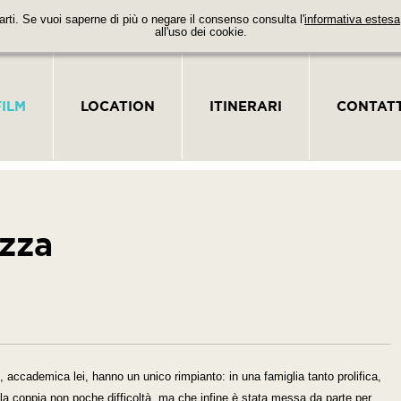
parti. Se vuoi saperne di più o negare il consenso consulta l'
informativa estesa
all'uso dei cookie.
FILM
LOCATION
ITINERARI
CONTATT
ezza
accademica lei, hanno un unico rimpianto: in una famiglia tanto prolifica,
la coppia non poche difficoltà, ma che infine è stata messa da parte per