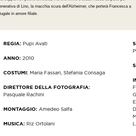
degenerativa di Lino, la macchia scura dell'Alzheimer, che porterà Francesca a
gale in amore filiale.
REGIA
Pupi Avati
P
ANNO
2010
COSTUMI
Maria Fassari, Stefania Consaga
I
DIRETTORE DELLA FOTOGRAFIA
F
Pasquale Rachini
G
E
MONTAGGIO
Amedeo Salfa
D
M
MUSICA
Riz Ortolani
L