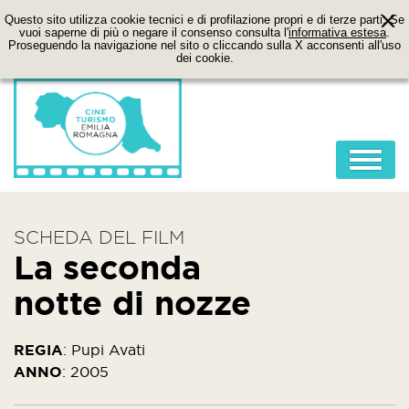
Questo sito utilizza cookie tecnici e di profilazione propri e di terze parti. Se
vuoi saperne di più o negare il consenso consulta l'
informativa estesa
.
Proseguendo la navigazione nel sito o cliccando sulla X acconsenti all'uso
dei cookie.
HOME
SCHEDA DEL FILM
ABOUT
La seconda
FILM
notte di nozze
LOCATION
ITINERARI
REGIA
:
Pupi Avati
ANNO
:
2005
CONTATTI