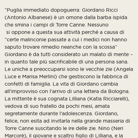
“Puglia immediato dopoguerra: Giordano Ricci
(Antonio Albanese) è un omone dalla barba ispida
che smina i campi di Torre Canne. Nessuno
si oppone a questa sua attività perché a causa di
“certe malinconie passate a cui i medici non hanno
saputo trovare rimedio neanche con la scossa”
Giordano è da tutti considerato un malato di mente –
in quanto tale più sacrificabile di una persona sana.
Le uniche a preoccuparsi sono le vecchie zie (Angela
Luce e Marisa Merlini) che gestiscono la fabbrica di
confetti di famiglia. La vita di Giordano cambia
all’improvviso con l’arrivo di una lettera da Bologna.
La mittente è sua cognata Lilliana (Katia Ricciarelli),
vedova di suo fratello da pochi mesi, amata
segretamente durante l’adolescenza. Giordano,
felice, non esita ad invitarla nella grande masseria di
Torre Canne suscitando le ire delle zie. Nino (Neri
Marcorè), il giovane e scaltro figlio di Lilliana, e la