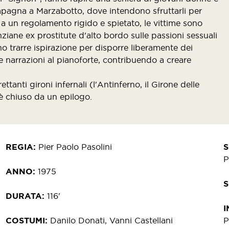
ampagna a Marzabotto, dove intendono sfruttarli per
 a un regolamento rigido e spietato, le vittime sono
nziane ex prostitute d'alto bordo sulle passioni sessuali
no trarre ispirazione per disporre liberamente dei
narrazioni al pianoforte, contribuendo a creare
rettanti gironi infernali (l'Antinferno, il Girone delle
è chiuso da un epilogo.
REGIA
Pier Paolo Pasolini
P
ANNO
1975
DURATA
116'
I
COSTUMI
Danilo Donati, Vanni Castellani
P