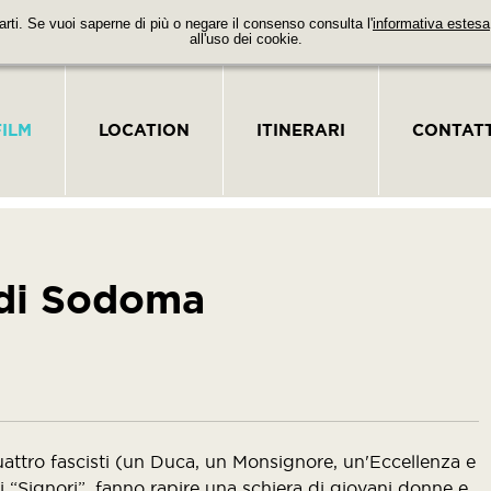
parti. Se vuoi saperne di più o negare il consenso consulta l'
informativa estesa
all'uso dei cookie.
FILM
LOCATION
ITINERARI
CONTATT
 di Sodoma
quattro fascisti (un Duca, un Monsignore, un'Eccellenza e
ti “Signori”, fanno rapire una schiera di giovani donne e