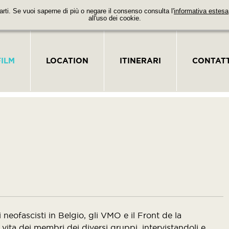
parti. Se vuoi saperne di più o negare il consenso consulta l'
informativa estesa
all'uso dei cookie.
FILM
LOCATION
ITINERARI
CONTATT
neofascisti in Belgio, gli VMO e il Front de la
 vita dei membri dei diversi gruppi, intervistandoli e