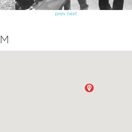
prev
next
LM