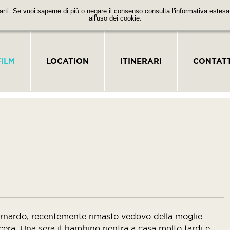
parti. Se vuoi saperne di più o negare il consenso consulta l'
informativa estesa
all'uso dei cookie.
FILM
LOCATION
ITINERARI
CONTATT
Bernardo, recentemente rimasto vedovo della moglie
suocera. Una sera il bambino rientra a casa molto tardi e