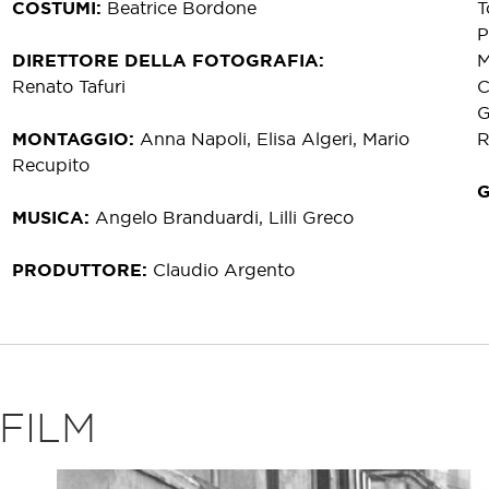
COSTUMI
Beatrice Bordone
T
P
DIRETTORE DELLA FOTOGRAFIA
M
Renato Tafuri
C
G
MONTAGGIO
Anna Napoli, Elisa Algeri, Mario
R
Recupito
MUSICA
Angelo Branduardi, Lilli Greco
PRODUTTORE
Claudio Argento
FILM