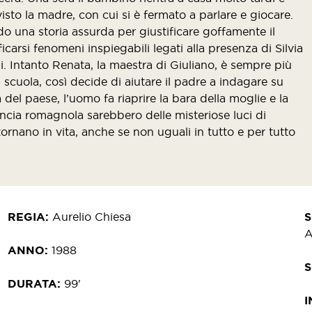
isto la madre, con cui si è fermato a parlare e giocare.
do una storia assurda per giustificare goffamente il
ficarsi fenomeni inspiegabili legati alla presenza di Silvia
i. Intanto Renata, la maestra di Giuliano, è sempre più
cuola, così decide di aiutare il padre a indagare su
el paese, l’uomo fa riaprire la bara della moglie e la
incia romagnola sarebbero delle misteriose luci di
 tornano in vita, anche se non uguali in tutto e per tutto
REGIA
Aurelio Chiesa
A
ANNO
1988
DURATA
99'
I