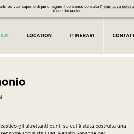
parti. Se vuoi saperne di più o negare il consenso consulta l'
informativa estesa
all'uso dei cookie.
FILM
LOCATION
ITINERARI
CONTATT
monio
i
tico gli altrettanti punti su cui è stata costruita una
 senatore socialista Luigi Renato Sansone per