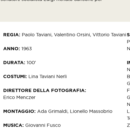
REGIA
Paolo Taviani, Valentino Orsini, Vittorio Taviani
P
ANNO
1963
N
DURATA
100'
I
N
COSTUMI
Lina Taviani Nerli
B
G
DIRETTORE DELLA FOTOGRAFIA
F
Erico Menczer
G
N
MONTAGGIO
Ada Grimaldi, Lionello Massobrio
L
T
MUSICA
Giovanni Fusco
Z