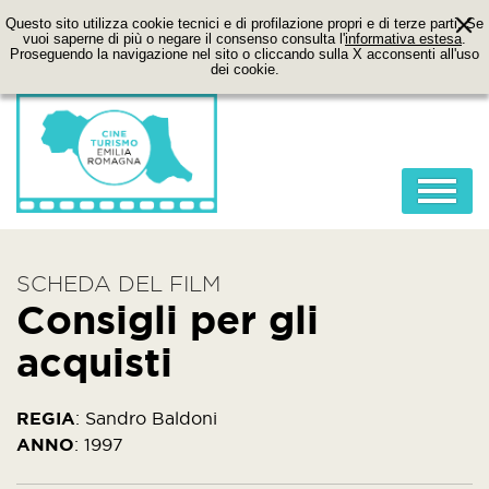
Questo sito utilizza cookie tecnici e di profilazione propri e di terze parti. Se
vuoi saperne di più o negare il consenso consulta l'
informativa estesa
.
Proseguendo la navigazione nel sito o cliccando sulla X acconsenti all'uso
dei cookie.
HOME
SCHEDA DEL FILM
ABOUT
Consigli per gli
FILM
acquisti
LOCATION
ITINERARI
REGIA
:
Sandro Baldoni
ANNO
:
1997
CONTATTI