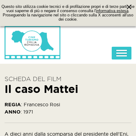
Questo sito utilizza cookie tecnici e di profilazione propri e di terze parti. Se
vuoi saperne di più o negare il consenso consulta l'
informativa estesa
.
Proseguendo la navigazione nel sito o cliccando sulla X acconsenti all'uso
dei cookie.
HOME
SCHEDA DEL FILM
ABOUT
Il caso Mattei
FILM
LOCATION
REGIA
:
Francesco Rosi
ANNO
:
1971
ITINERARI
CONTATTI
A dieci anni dalla scomparsa del presidente dell'Eni,