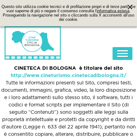
Questo sito utilizza cookie tecnici e di profilazione propri e di terze parti. Se
vuoi saperne di più o negare il consenso consulta l'
informativa estesa
.
Proseguendo la navigazione nel sito o cliccando sulla X acconsenti all'uso
dei cookie.
CINETECA DI BOLOGNA è titolare del sito
HOME
http://www.cineturismo.cinetecadibologna.it/
ABOUT
Tutte le informazioni presenti sul Sito, compresi testi,
documenti, immagini, grafica, video, la loro disposizione
FILM
e i loro adattamenti sullo stesso sito, il software, tutti i
LOCATION
codici e format scripts per implementare il Sito (di
seguito “Contenuti”) sono soggetti alle leggi sulla
ITINERARI
proprietà intellettuale e protetti da copyright e da diritti
CONTATTI
d’autore (Legge n. 633 del 22 aprile 1941), pertanto non
è consentito copiare, alterare, distribuire, pubblicare o