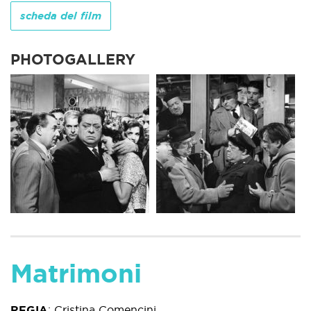
scheda del film
PHOTOGALLERY
Matrimoni
REGIA
:
Cristina Comencini