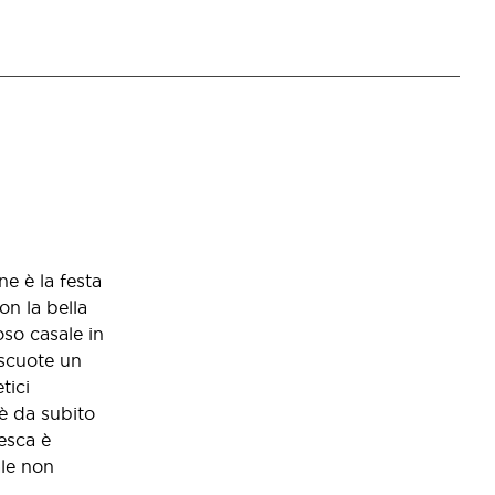
e è la festa
on la bella
so casale in
iscuote un
tici
'è da subito
cesca è
ale non