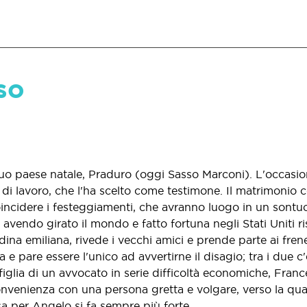
so
o paese natale, Praduro (oggi Sasso Marconi). L'occasion
di lavoro, che l'ha scelto come testimone. Il matrimonio c
oincidere i festeggiamenti, che avranno luogo in un sontuo
avendo girato il mondo e fatto fortuna negli Stati Uniti r
ina emiliana, rivede i vecchi amici e prende parte ai frene
 pare essere l'unico ad avvertirne il disagio; tra i due c
: figlia di un avvocato in serie difficoltà economiche, Fran
convenienza con una persona gretta e volgare, verso la qu
osa per Angelo si fa sempre più forte.