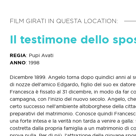
FILM GIRATI IN QUESTA LOCATION:
Il testimone dello spo
REGIA
:
Pupi Avati
ANNO
:
1998
Dicembre 1899. Angelo torna dopo quindici anni al su
di nozze dell'amico Edgardo, figlio del suo ex datore 
Francesca è fissato al 31 dicembre, in modo da far c
campagna, con l'inizio del nuovo secolo. Angelo, che 
certo successo nell'ambiente altoborghese della cittad
preparativi del matrimonio. Conosce quindi Francesca e
una forte intesa e la verità non tarda a venire a galla
costretta dalla propria famiglia a un matrimonio di 
prova nulla. Per di più, l'attrazione della giovane sp