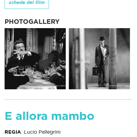
scheda del film
PHOTOGALLERY
E allora mambo
REGIA
:
Lucio Pellegrini