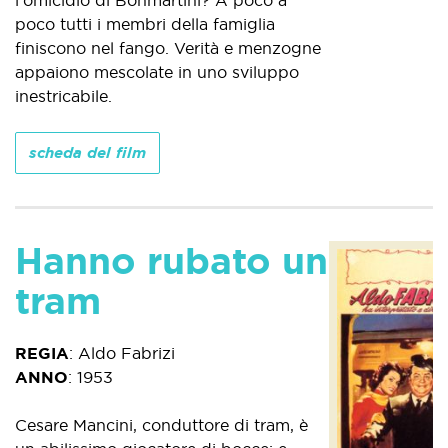
l'omicidio di Bonmartini? A poco a
poco tutti i membri della famiglia
finiscono nel fango. Verità e menzogne
appaiono mescolate in uno sviluppo
inestricabile.
scheda del film
Hanno rubato un
tram
REGIA
:
Aldo Fabrizi
ANNO
:
1953
Cesare Mancini, conduttore di tram, è