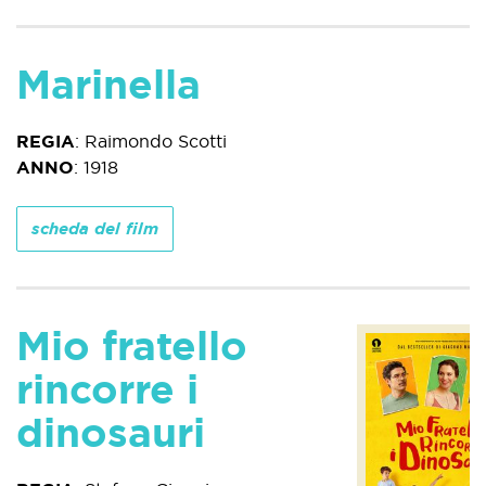
Marinella
REGIA
:
Raimondo Scotti
ANNO
:
1918
scheda del film
Mio fratello
rincorre i
dinosauri