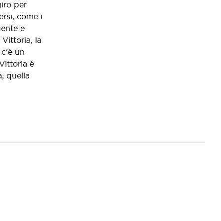
giro per
ersi, come i
gente e
ittoria, la
 c'è un
ittoria è
, quella