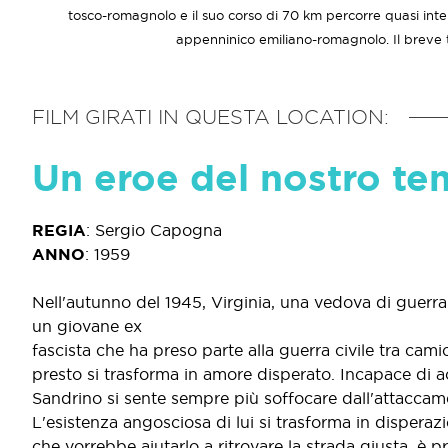
tosco-romagnolo e il suo corso di 70 km percorre quasi inte
appenninico emiliano-romagnolo. Il breve tr
FILM GIRATI IN QUESTA LOCATION:
Un eroe del nostro t
REGIA
:
Sergio Capogna
ANNO
:
1959
Nell'autunno del 1945, Virginia, una vedova di guerra
un giovane ex
fascista che ha preso parte alla guerra civile tra cam
presto si trasforma in amore disperato. Incapace di ac
Sandrino si sente sempre più soffocare dall'attaccame
L'esistenza angosciosa di lui si trasforma in disperaz
che vorrebbe aiutarlo a ritrovare la strada giusta, è pr