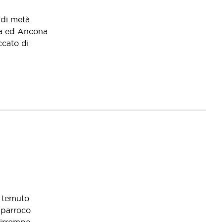
 di metà
nna ed Ancona
ccato di
, temuto
o parroco