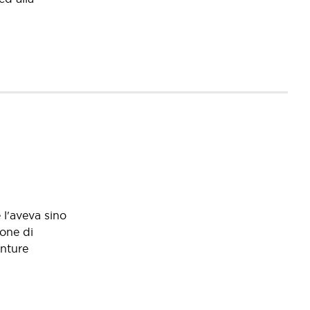
 l'aveva sino
pone di
enture