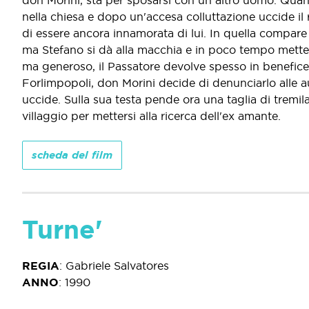
don Morini, sta per sposarsi con un altro uomo. Quand
nella chiesa e dopo un'accesa colluttazione uccide il ri
di essere ancora innamorata di lui. In quella compare
ma Stefano si dà alla macchia e in poco tempo mette 
ma generoso, il Passatore devolve spesso in beneficenz
Forlimpopoli, don Morini decide di denunciarlo alle a
uccide. Sulla sua testa pende ora una taglia di tremil
villaggio per mettersi alla ricerca dell'ex amante.
scheda del film
Turne'
REGIA
:
Gabriele Salvatores
ANNO
:
1990