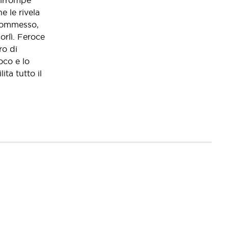
 irrompe
e le rivela
 commesso,
orlì. Feroce
ro di
oco e lo
ta tutto il