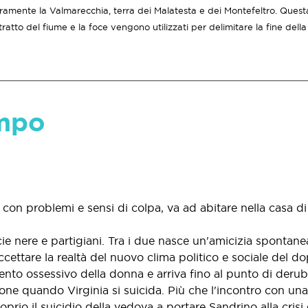
ramente la Valmarecchia, terra dei Malatesta e dei Montefeltro. Questa
atto del fiume e la foce vengono utilizzati per delimitare la fine della 
empo
 con problemi e sensi di colpa, va ad abitare nella casa di
icie nere e partigiani. Tra i due nasce un'amicizia spontan
cettare la realtà del nuovo clima politico e sociale del d
nto ossessivo della donna e arriva fino al punto di derub
ione quando Virginia si suicida. Più che l'incontro con un
oprio il suicidio della vedova a portare Sandrino alla crisi 