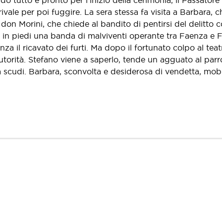
o tutto è pronto per l'inizio della cerimonia, il Passatore
vale per poi fuggire. La sera stessa fa visita a Barbara, ch
 don Morini, che chiede al bandito di pentirsi del delitto
in piedi una banda di malviventi operante tra Faenza e F
a il ricavato dei furti. Ma dopo il fortunato colpo al teat
utorità. Stefano viene a saperlo, tende un agguato al parr
a scudi. Barbara, sconvolta e desiderosa di vendetta, mobili