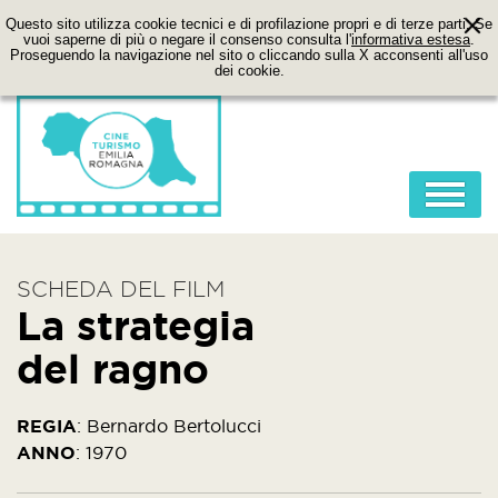
Questo sito utilizza cookie tecnici e di profilazione propri e di terze parti. Se
vuoi saperne di più o negare il consenso consulta l'
informativa estesa
.
Proseguendo la navigazione nel sito o cliccando sulla X acconsenti all'uso
dei cookie.
HOME
SCHEDA DEL FILM
ABOUT
La strategia
FILM
del ragno
LOCATION
ITINERARI
REGIA
:
Bernardo Bertolucci
ANNO
:
1970
CONTATTI