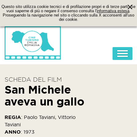
Questo sito utilizza cookie tecnici e di profilazione propri e di terze parti. Se
vuoi saperne di più o negare il consenso consulta l'
informativa estesa
.
Proseguendo la navigazione nel sito o cliccando sulla X acconsenti all'uso
dei cookie.
HOME
SCHEDA DEL FILM
ABOUT
San Michele
FILM
aveva un gallo
LOCATION
ITINERARI
REGIA
:
Paolo Taviani, Vittorio
Taviani
CONTATTI
ANNO
:
1973