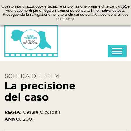
Questo sito utilizza cookie tecnici e di profilazione propri e di terze parti. Se
vuoi saperne di più o negare il consenso consulta l'
informativa estesa
.
Proseguendo la navigazione nel sito o cliccando sulla X acconsenti all'uso
dei cookie.
HOME
SCHEDA DEL FILM
ABOUT
La precisione
FILM
del caso
LOCATION
ITINERARI
REGIA
:
Cesare Cicardini
ANNO
:
2001
CONTATTI