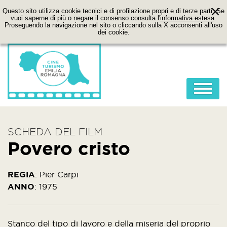
Questo sito utilizza cookie tecnici e di profilazione propri e di terze parti. Se
vuoi saperne di più o negare il consenso consulta l'
informativa estesa
.
Proseguendo la navigazione nel sito o cliccando sulla X acconsenti all'uso
dei cookie.
HOME
SCHEDA DEL FILM
ABOUT
Povero cristo
FILM
LOCATION
REGIA
:
Pier Carpi
ANNO
:
1975
ITINERARI
CONTATTI
Stanco del tipo di lavoro e della miseria del proprio