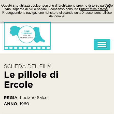
Questo sito utilizza cookie tecnici e di profilazione propri e di terze parti. Se
vuoi saperne di più o negare il consenso consulta l'
informativa estesa
.
Proseguendo la navigazione nel sito o cliccando sulla X acconsenti all'uso
dei cookie.
HOME
SCHEDA DEL FILM
ABOUT
Le pillole di
FILM
Ercole
LOCATION
ITINERARI
REGIA
:
Luciano Salce
ANNO
:
1960
CONTATTI