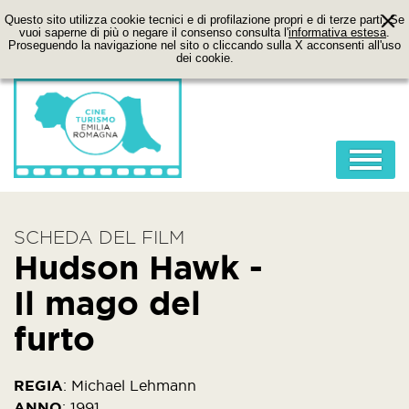
Questo sito utilizza cookie tecnici e di profilazione propri e di terze parti. Se
vuoi saperne di più o negare il consenso consulta l'
informativa estesa
.
Proseguendo la navigazione nel sito o cliccando sulla X acconsenti all'uso
dei cookie.
HOME
SCHEDA DEL FILM
ABOUT
Hudson Hawk -
FILM
Il mago del
LOCATION
furto
ITINERARI
CONTATTI
REGIA
:
Michael Lehmann
ANNO
:
1991