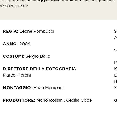
vizzera. span>
REGIA
Leone Pompucci
A
ANNO
2004
COSTUMI
Sergio Ballo
I
DIRETTORE DELLA FOTOGRAFIA
K
Marco Pieroni
E
B
MONTAGGIO
Enzo Meniconi
S
PRODUTTORE
Mario Rossini, Cecilia Cope