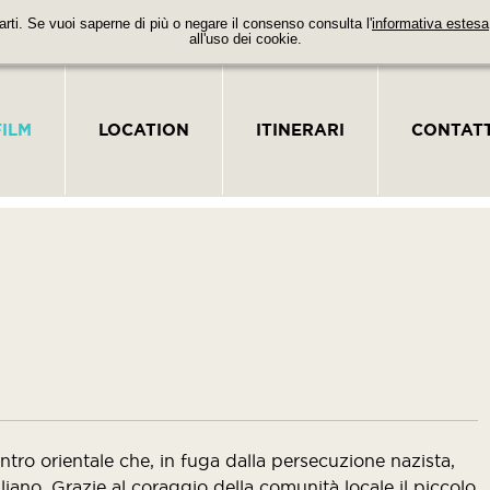
parti. Se vuoi saperne di più o negare il consenso consulta l'
informativa estesa
all'uso dei cookie.
FILM
LOCATION
ITINERARI
CONTATT
i
tro orientale che, in fuga dalla persecuzione nazista,
liano. Grazie al coraggio della comunità locale il piccolo