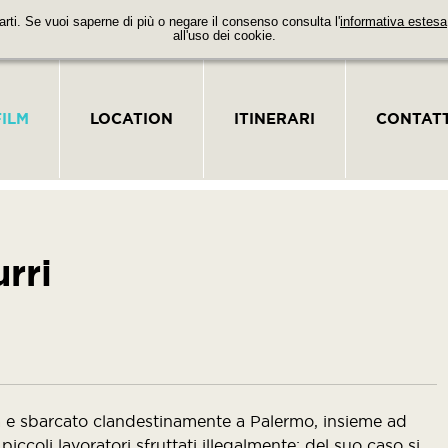
parti. Se vuoi saperne di più o negare il consenso consulta l'
informativa estesa
all'uso dei cookie.
FILM
LOCATION
ITINERARI
CONTATT
rri
a e sbarcato clandestinamente a Palermo, insieme ad
piccoli lavoratori sfruttati illegalmente; del suo caso si