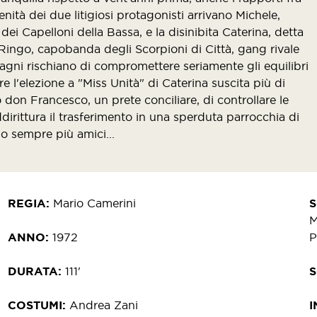
enità dei due litigiosi protagonisti arrivano Michele,
ei Capelloni della Bassa, e la disinibita Caterina, detta
Ringo, capobanda degli Scorpioni di Città, gang rivale
agni rischiano di compromettere seriamente gli equilibri
re l'elezione a "Miss Unità" di Caterina suscita più di
 don Francesco, un prete conciliare, di controllare le
irittura il trasferimento in una sperduta parrocchia di
o sempre più amici...
REGIA
Mario Camerini
M
ANNO
1972
P
DURATA
111'
COSTUMI
Andrea Zani
I