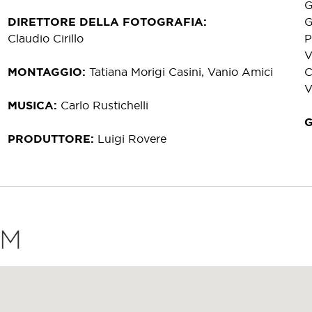
G
DIRETTORE DELLA FOTOGRAFIA
G
Claudio Cirillo
P
V
MONTAGGIO
Tatiana Morigi Casini, Vanio Amici
C
V
MUSICA
Carlo Rustichelli
PRODUTTORE
Luigi Rovere
LM