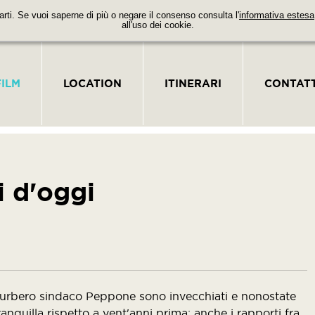
parti. Se vuoi saperne di più o negare il consenso consulta l'
informativa estesa
all'uso dei cookie.
FILM
LOCATION
ITINERARI
CONTATT
i d'oggi
 burbero sindaco Peppone sono invecchiati e nonostate
quilla rispetto a vent'anni prima; anche i rapporti fra