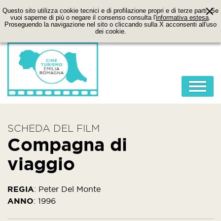
Questo sito utilizza cookie tecnici e di profilazione propri e di terze parti. Se
vuoi saperne di più o negare il consenso consulta l'
informativa estesa
.
Proseguendo la navigazione nel sito o cliccando sulla X acconsenti all'uso
dei cookie.
HOME
SCHEDA DEL FILM
ABOUT
Compagna di
FILM
viaggio
LOCATION
ITINERARI
REGIA
:
Peter Del Monte
ANNO
:
1996
CONTATTI